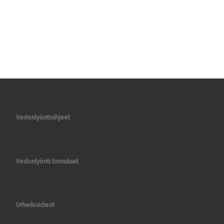
Vedonlyöntivihjeet
Vedonlyönti bonukset
Urheiluvideot