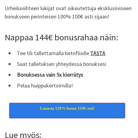
Urheiluviihteen lukijat ovat oikeutettuja eksklusiiviseen
bonukseen perinteisen 100% 100€ asti sijaan!
Nappaa 144€ bonusrahaa näin:
Tee tili tallettamalla betnflixille
TÄSTÄ
Saat talletuksen yhteydessä bonuksesi
Bonuksessa vain 5x kierrätys
Pelaa huippukertoimilla!
Lunasta 120% bonus 120€ asti!
Lue myös: