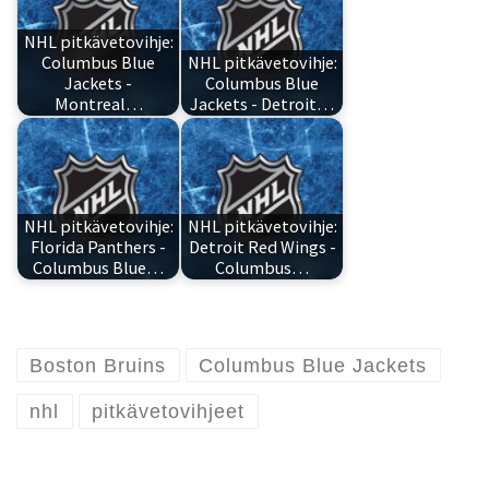
NHL pitkävetovihje:
Columbus Blue
NHL pitkävetovihje:
Jackets -
Columbus Blue
Montreal…
Jackets - Detroit…
NHL pitkävetovihje:
NHL pitkävetovihje:
Florida Panthers -
Detroit Red Wings -
Columbus Blue…
Columbus…
Boston Bruins
Columbus Blue Jackets
nhl
pitkävetovihjeet