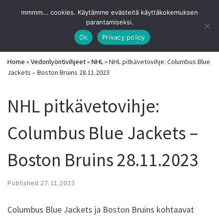
URHEILUVIIHDE
mmmm... cookies. Käytämme evästeitä käyttäkokemuksen
Skip to content
Search
parantamiseksi.
Me
Parhaat pitkävetovihjeet ja vedonlyöntisivut 2026
Ok
Privacy policy
Home
»
Vedonlyöntivihjeet
»
NHL
»
NHL pitkävetovihje: Columbus Blue
Jackets – Boston Bruins 28.11.2023
NHL pitkävetovihje:
Columbus Blue Jackets –
Boston Bruins 28.11.2023
Published
27.11.2023
Columbus Blue Jackets ja Boston Bruins kohtaavat