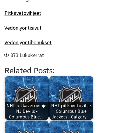
Pitkävetovihjeet
Vedonlyöntisivut
Vedonlyöntibonukset
873
Lukukerrat
Related Posts:
NHL pitkävetovihje:
NHL pitkävetovihje:
NJ Devils -
Columbus Blue
Columbus Blue…
Jackets - Calgary…