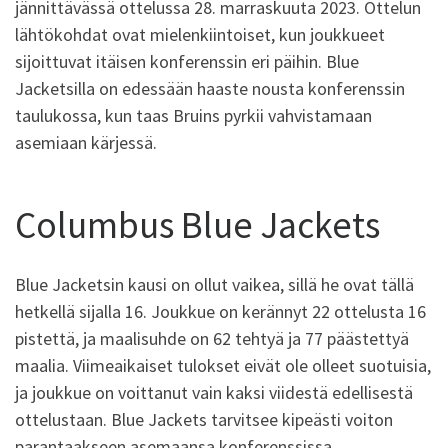
jännittävässä ottelussa 28. marraskuuta 2023. Ottelun
lähtökohdat ovat mielenkiintoiset, kun joukkueet
sijoittuvat itäisen konferenssin eri päihin. Blue
Jacketsilla on edessään haaste nousta konferenssin
taulukossa, kun taas Bruins pyrkii vahvistamaan
asemiaan kärjessä.
Columbus Blue Jackets
Blue Jacketsin kausi on ollut vaikea, sillä he ovat tällä
hetkellä sijalla 16. Joukkue on kerännyt 22 ottelusta 16
pistettä, ja maalisuhde on 62 tehtyä ja 77 päästettyä
maalia. Viimeaikaiset tulokset eivät ole olleet suotuisia,
ja joukkue on voittanut vain kaksi viidestä edellisestä
ottelustaan. Blue Jackets tarvitsee kipeästi voiton
parantaakseen asemaansa konferenssissa.