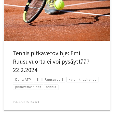
yhteensä 100€ ilmaista pelirahaa. Käyttämällä tarjouksen yhteen
tennis-kohteeseen, tulee mahdollisen voiton summaksi 220,00€!
Huomaa, että voit myös hyödyntää foggybetin 25€ ilmaisvedon ja
napata maltillisemman voiton esimerkiksi pelaamalla voittajan
peli- tai erätasoituksella. Emil Ruusuvuori – Karen Khachanov Dohan
ATP-puolivälierissä kohtaavat Emil Ruusuvuori ja Karen Khachanov
22.2.2024. Otteluun lähdetään jännittävissä asetelmissa, sillä
Ruusuvuoren ranking on 43. ja Khachanovin 17. Pelaajien välillä on
historiaa kolmen aiemman kohtaamisen myötä, joista Khachanov
on voittanut kaksi. Emil […]
Tennis pitkävetovihje: Emil
Ruusuvuorta ei voi pysäyttää?
22.2.2024
Doha ATP
Emil Ruusuvuori
karen khachanov
pitkävetovihjeet
tennis
Published
22.2.2024