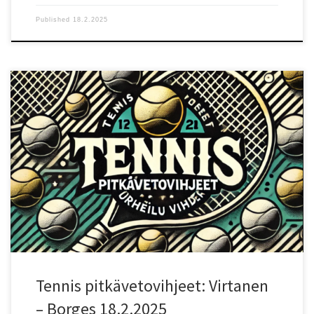
Published
18.2.2025
Ottelun lähtökohdat Doha ATP -turnauksen ensimmäisellä
kierroksella kohtaavat Otto Virtanen (ranking 92) ja Nuno Borges
(ranking 39). Virtanen johtaa keskinäisiä kohtaamisia 2–0, mikä
antaa hänelle itseluottamusta otteluun lähdettäessä. Nopea
kovakenttä sopii hyvin molemmille pelaajille, mutta Virtanen on
aiemmissa kohtaamisissa pystynyt hyödyntämään vahvaa syöttöään
ja aggressiivista peliään Borgesia vastaan. Testaa uusi
vedonlyöntisivu!: Testaa uutta Betizyä reiluilla eduilla! Pelaajien
vire ja tilastot Virtanen on voimakaslyöntinen ja suoraviivainen
pelaaja, jonka peli perustuu vahvaan syöttöön ja tehokkaisiin
peruslyönteihin. Hän viihtyy nopeilla alustoilla ja on
parhaimmillaan, kun pääsee lyömään ensimmäisenä painostavia
lyöntejä. Haasteena on tasaisuuden puute ja virhealttius, mikä voi
kääntää ottelun Borgesille, jos peli […]
Tennis pitkävetovihjeet: Virtanen
– Borges 18.2.2025