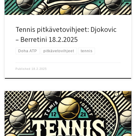
hänen rankinginsa on hieman laskenut, hän on edelleen kiertueen
kärkipelaajia ja erityisen vahva kovilla kentillä. Berrettini on erittäin
vahva syöttäjä ja kämmenlyöjä, joka pystyy hallitsemaan pisteitä
nopeilla alustoilla. Hänen […]
Tennis pitkävetovihjeet: Djokovic
– Berretini 18.2.2025
Doha ATP
pitkävetovihjeet
tennis
Published
18.2.2025
Ottelun lähtökohdat Doha ATP -turnauksen ensimmäisellä
kierroksella kohtaavat Stefanos Tsitsipas (ranking 11) ja Hamad
Medjedovic (ranking 73). Tsitsipas voitti heidän ainoan aiemman
kohtaamisensa, mikä antaa hänelle henkisen edun. Nopea
kovakenttä sopii molemmille, mutta Tsitsipas on selkeä
ennakkosuosikki kokemuksensa ja monipuolisemman pelinsä