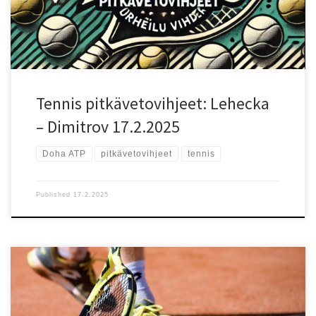
vahva syöttö sekä aggressiivinen peruslyöntipeli. Hänen pelinsä
perustuu suoraviivaisuuteen, ja hän pystyy hallitsemaan otteluita
temponvaihdoksilla. Hänen suurin haasteensa on tasaisuuden
puute, mutta keskinäisten tilastojen perusteella hän tietää, miten
voittaa Dimitrovin. Dimitrov on kokenut ja monipuolinen pelaaja,
joka liikkuu erinomaisesti ja pystyy pelaamaan sekä hyökkäävää
että […]
Tennis pitkävetovihjeet: Lehecka
– Dimitrov 17.2.2025
Doha ATP
pitkävetovihjeet
tennis
Published
17.2.2025
ATP kiertueen Qatarin turnaus Dohassa tarjoaa mahdollisuuden
tennis vedonlyöjille kerätä jopa 220,00€ suuruisen voiton
bonuksen turvin! Foggybet tarjoaa uusille pelaajille 100%
talletusbonuksen 100€ asti, jonka avulla on mahdollista lunastaa