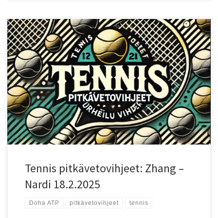
Ottelun lähtökohdat Doha ATP -turnauksen ensimmäisellä
kierroksella kohtaavat Zhizhen Zhang (ranking 49) ja Luca Nardi
(ranking 85). Nardi johtaa keskinäisiä kohtaamisia 1–0, mutta Zhang
on korkeammalle sijoitettu ja lähtökohtaisesti vahvemmassa
asemassa. Nopea kovakenttä sopii molemmille, mutta Zhangin
voimakas syöttö antaa hänelle pienen edun. Testaa uusi
vedonlyöntisivu!: Testaa uutta Betizyä reiluilla eduilla! Pelaajien
vire ja tilastot Zhang on hyökkäävä pelaaja, jolla on hyvä syöttö ja
kovat peruslyönnit. Hän viihtyy nopeilla alustoilla ja pystyy
dominoimaan peliä syöttönsä turvin. Hänen haasteensa on ollut
tasaisuuden puute, ja hän voi sortua virheisiin pitkillä palloralleilla.
Nardi on monipuolinen ja taktisesti fiksu pelaaja, joka osaa
mukautua vastustajiensa […]
Tennis pitkävetovihjeet: Zhang –
Nardi 18.2.2025
Doha ATP
pitkävetovihjeet
tennis