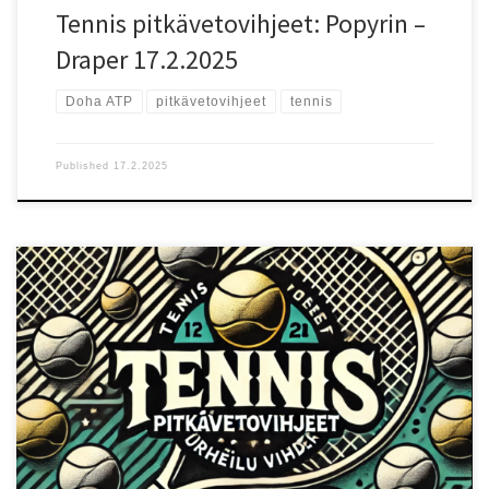
Tennis pitkävetovihjeet: Popyrin –
Draper 17.2.2025
Doha ATP
pitkävetovihjeet
tennis
Published
17.2.2025
Ottelun lähtökohdat Doha ATP -turnauksen ensimmäisellä
kierroksella kohtaavat Carlos Alcaraz (ranking 3) ja Marin Cilic
(ranking 195). Alcaraz johtaa keskinäisiä kohtaamisia 3–1, ja hänen
nykyinen rankinginsa sekä pelivireensä tekevät hänestä selkeän
ennakkosuosikin. Nopea kovakenttä sopii molemmille pelaajille,
mutta Alcaraz on tällä hetkellä selvästi korkeammalla tasolla.
Testaa uusi vedonlyöntisivu!: Testaa uutta Betizyä reiluilla eduilla!
Pelaajien vire ja tilastot Alcaraz on yksi kiertueen parhaista
pelaajista, ja hänen pelinsä perustuu vahvaan peruslyöntipeliin,
loistavaan liikkeeseen ja monipuolisiin lyöntivalintoihin. Hän pystyy