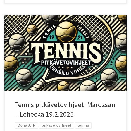
Ottelun lähtökohdat Doha ATP -turnauksen toisella kierroksella
kohtaavat Fabian Marozsan (ranking 57) ja Jiri Lehecka (ranking 25).
Marozsan johtaa keskinäisiä kohtaamisia 1–0, mikä antaa hänelle
pienen henkisen edun. Nopea kovakenttä suosii molempia
pelaajia, sillä molemmat pelaavat aggressiivista ja suoraviivaista
peliä. Testaa uusi vedonlyöntisivu!: Testaa uutta Betizyä reiluilla
eduilla! Pelaajien vire ja tilastot Marozsan on teknisesti taitava
pelaaja, joka pystyy hallitsemaan ralleja hyvällä kenttäliikkumisella
ja tarkalla peruslyöntipelillä. Hänen pelinsä toimii erityisesti
nopeilla alustoilla, ja hän on osoittanut pystyvänsä haastamaan
kovia nimiä. Lehecka on vahva syöttäjä ja aggressiivinen pelaaja,
joka pyrkii ratkaisemaan pisteitä nopeasti. Hänellä on paremmat
tilastot kovilla kentillä kuin Marozsanilla, […]
Tennis pitkävetovihjeet: Marozsan
– Lehecka 19.2.2025
Doha ATP
pitkävetovihjeet
tennis