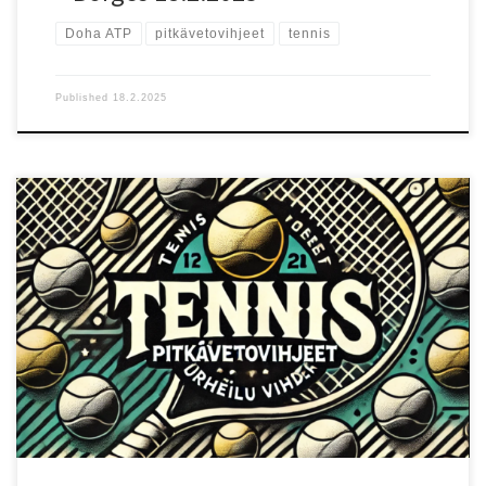
Doha ATP
pitkävetovihjeet
tennis
Published
18.2.2025
Ottelun lähtökohdat Doha ATP -turnauksen ensimmäisellä
kierroksella kohtaavat Alexei Popyrin (ranking 26) ja Jack Draper
(ranking 15). Pelaajat eivät ole aiemmin kohdanneet, joten ottelun
asetelmat ovat avoimet. Nopea kovakenttä suosii molempia
pelaajia, sillä he molemmat luottavat vahvaan syöttöön ja
aggressiiviseen peruslyöntipeliin. Testaa uusi vedonlyöntisivu!:
Testaa uutta Betizyä reiluilla eduilla! Pelaajien vire ja tilastot
Popyrin on vahvasti syöttävä ja suoraviivainen pelaaja, joka pyrkii
ratkaisemaan pisteitä nopeasti. Hänen pelinsä toimii hyvin kovilla
kentillä, ja hän pystyy hallitsemaan otteluita, jos hänen syöttönsä
kulkee. Haasteena on tasaisuuden puute ja ajoittaiset virhesumat,
jotka voivat kostautua Draperin kaltaista varmaa pelaajaa vastaan.
Draper on monipuolinen ja fyysisesti […]