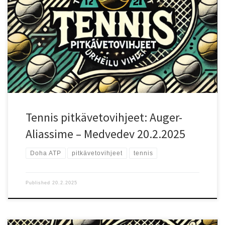
mikä antaa hänelle merkittävän henkisen edun. Nopea kovakenttä
sopii molemmille, mutta Medvedevin pelityyli on ollut aiemmissa
kohtaamisissa ylivoimainen Auger-Aliassimea vastaan. Testaa uusi
vedonlyöntisivu!: Testaa uutta Betizyä reiluilla eduilla! Pelaajien
vire ja tilastot Auger-Aliassime on vahva syöttäjä ja hyökkäävä
pelaaja, joka pystyy hallitsemaan otteluita nopeilla alustoilla.
Hänen haasteensa on epätasaisuus ja ajoittaiset vaikeudet
tiukoissa tilanteissa, mikä on ollut suurin syy hänen heikkoon
saldoonsa Medvedeviä vastaan. Medvedev on yksi maailman
parhaista kovien kenttien pelaajista, ja hänellä on erinomainen
palautuspeli, taktinen […]
Tennis pitkävetovihjeet: Auger-
Aliassime – Medvedev 20.2.2025
Doha ATP
pitkävetovihjeet
tennis
Published
20.2.2025