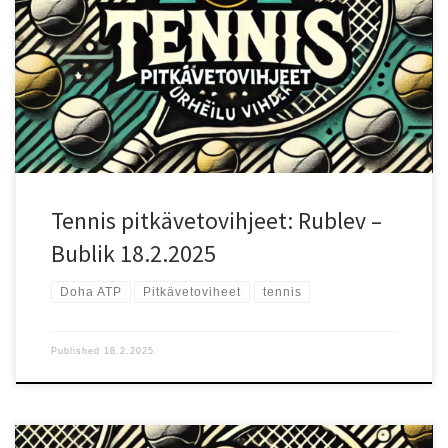
mutta ottelupari on ollut historiallisesti tasainen. Nopea kovakenttä
sopii molemmille, sillä Rublev suosii aggressiivista takakenttäpeliä
ja Bublik hyödyntää vahvaa syöttöään ja luovaa pelityyliään. Testaa
uusi vedonlyöntisivu!: Testaa uutta Betizyä reiluilla eduilla!
Pelaajien vire ja tilastot Rublev on väsymätön takakenttäpelaaja,
joka perustaa pelinsä voimakkaisiin kämmenlyönteihin ja vahvaan
peruspelin intensiteettiin. Hänellä on parempi pelitaso kuin
Bublikilla, mutta jos ottelu venyy ja Bublik saa syöttönsä
toimimaan, ottelusta voi tulla vaikea Rubleville. Bublik on hyvin
arvaamaton pelaaja, joka luottaa syöttöönsä ja nopeisiin […]
Tennis pitkävetovihjeet: Rublev –
Bublik 18.2.2025
Doha ATP
Pitkävetoviheet
tennis
Published
18.2.2025