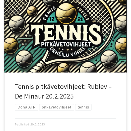
Ottelun lähtökohdat Doha ATP -turnauksen puolivälierässä
kohtaavat Andrey Rublev (ranking 10) ja Alex De Minaur (ranking 8).
De Minaur johtaa keskinäisiä kohtaamisia 4–3, joten ottelupari on
ollut tasainen, mutta hänellä on pieni henkinen yliote. Nopea
kovakenttä suosii molempia pelaajia, sillä Rublev pelaa
aggressiivisesti takakentältä, kun taas De Minaur luottaa
nopeuteensa ja puolustusvalmiuteensa. Testaa uusi
vedonlyöntisivu!: Testaa uutta Betizyä reiluilla eduilla! Pelaajien
vire ja tilastot Rublev on voimakaslyöntinen pelaaja, joka hallitsee
otteluita kämmenlyönneillään ja suoraviivaisella pelillään. Hänen
pelinsä toimii erinomaisesti nopeilla alustoilla, mutta hänen
haasteensa on ajoittainen epätasaisuus ja turhautuminen tiukoissa
tilanteissa. De Minaur on erittäin nopea ja taktisesti älykäs pelaaja,
[…]
Tennis pitkävetovihjeet: Rublev –
De Minaur 20.2.2025
Doha ATP
pitkävetovihjeet
tennis
Published
20.2.2025