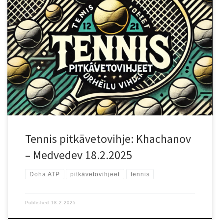
Ottelun lähtökohdat Doha ATP -turnauksen ensimmäisellä
kierroksella kohtaavat Karen Khachanov (ranking 21) ja Daniil
Medvedev (ranking 6). Medvedev johtaa keskinäisiä kohtaamisia 5–
2, mikä antaa hänelle henkisen edun otteluun lähdettäessä.
Nopea kovakenttä sopii molemmille, mutta Medvedevin pelityyli
on perinteisesti ollut tehokkaampi pitkillä takakenttäralleilla.
Testaa uusi vedonlyöntisivu!: Testaa uutta Betizyä reiluilla eduilla!
Pelaajien vire ja tilastot Khachanov on voimakaslyöntinen pelaaja,
joka luottaa vahvaan syöttöön ja aggressiivisiin peruslyönteihin.
Hän pystyy pitämään ottelut nopeina, mutta hänen pelinsä ei ole
yhtä monipuolinen kuin Medvedevillä, ja pitkissä ralleissa hän on
altavastaaja. Medvedev on yksi kiertueen parhaista kovien kenttien
pelaajista, ja hänen erinomainen puolustuspelaamisensa,
syöttönsä ja vastahyökkäyspelinsä […]
Tennis pitkävetovihje: Khachanov
– Medvedev 18.2.2025
Doha ATP
pitkävetovihjeet
tennis
Published
18.2.2025