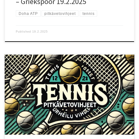
– Griekspoor 19.2.2025
Doha ATP
pitkävetovihjeet
tennis
Published
19.2.2025
Ottelun lähtökohdat Doha ATP -turnauksen toisella kierroksella
kohtaavat Carlos Alcaraz (ranking 3) ja Luca Nardi (ranking 85).
Pelaajat eivät ole aiemmin kohdanneet, mutta Alcaraz lähtee
otteluun ylivoimaisena ennakkosuosikkina korkeamman tasonsa ja
monipuolisemman pelinsä ansiosta. Nopea kovakenttä sopii hyvin
Alcarazin aggressiiviseen pelityyliin, mutta Nardi pystyy
haastamaan, jos hän saa syöttönsä toimimaan täydellisesti. Testaa
uusi vedonlyöntisivu!: Testaa uutta Betizyä reiluilla eduilla!
Pelaajien vire ja tilastot Alcaraz on yksi ATP-kiertueen parhaista
pelaajista, ja hänen pelinsä perustuu voimakkaisiin
peruslyönteihin, loistavaan liikkumiseen ja monipuolisiin
ratkaisuvalintoihin. Hän pystyy hallitsemaan otteluita
temponvaihdoksillaan ja hyökkäävällä pelityylillään, mikä tekee