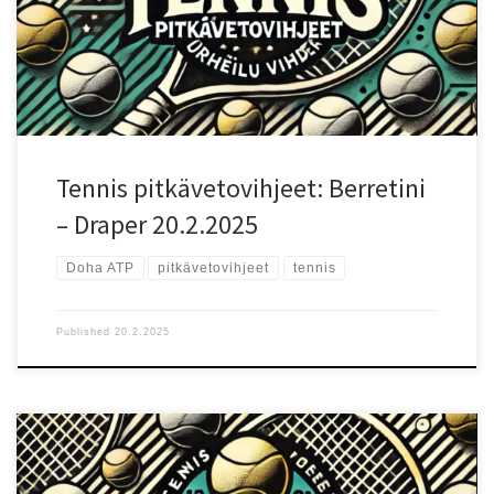
reiluilla eduilla! Pelaajien vire ja tilastot Berrettini on vahvan syötön
ja kämmenlyönnin varaan rakentava pelaaja, joka pelaa
parhaimmillaan nopeilla alustoilla. Hänen pelinsä perustuu
tehokkaisiin syöttöihin ja verkolle nousuihin, mutta rystypuoli on
hänen heikkoutensa, minkä vastustajat pyrkivät hyödyntämään.
Draper on monipuolisempi pelaaja, jolla on vahva syöttö ja hyvä
liike, mikä tekee hänestä vaikean vastustajan. Hän […]
Tennis pitkävetovihjeet: Berretini
– Draper 20.2.2025
Doha ATP
pitkävetovihjeet
tennis
Published
20.2.2025
Ottelun lähtökohdat Doha ATP -turnauksen puolivälierässä
kohtaavat Felix Auger-Aliassime (ranking 23) ja Daniil Medvedev
(ranking 6). Medvedev johtaa keskinäisiä kohtaamisia selvästi 7–1,