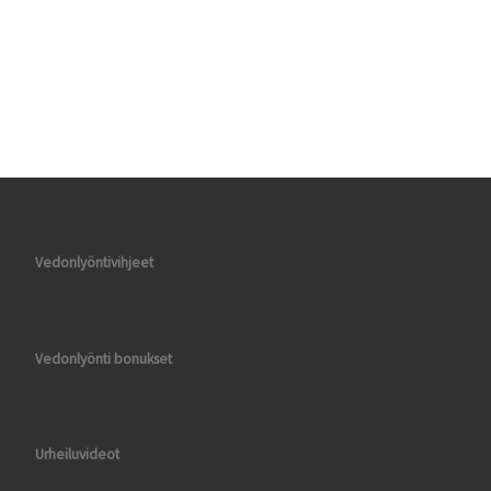
Vedonlyöntivihjeet
Vedonlyönti bonukset
Urheiluvideot