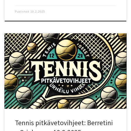
Published
19.2.2025
Ottelun lähtökohdat Doha ATP -turnauksen toisella kierroksella
kohtaavat Matteo Berrettini (ranking 35) ja Tallon Griekspoor
(ranking 51). Griekspoor johtaa keskinäisiä kohtaamisia 1–0, mikä
antaa hänelle pienen henkisen edun. Nopea kovakenttä sopii
molemmille, sillä molemmat pelaajat luottavat vahvaan syöttöön
ja aggressiiviseen peruslyöntipeliin. Testaa uusi vedonlyöntisivu!:
Testaa uutta Betizyä reiluilla eduilla! Pelaajien vire ja tilastot
Berrettini on vahvan syötön ja tehokkaan kämmenlyönnin varaan
rakentava pelaaja, joka pelaa parhaimmillaan nopeilla alustoilla.
Hänen pelinsä perustuu nopeisiin ratkaisuihin ja verkolle nousuihin,
mutta hänen haasteenaan on ollut epätasaisuus ja
loukkaantumishistoria, mikä vaikuttaa ottelukuntoon. Griekspoor
on tasaisempi pelaaja, joka myös luottaa hyvään syöttöön ja
vahvaan peruslyöntipeliin. Hän […]
Tennis pitkävetovihjeet: Berretini