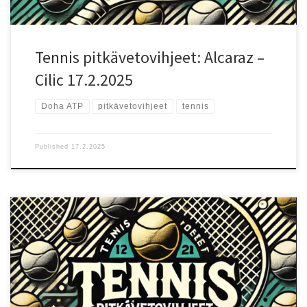
vaihtelemaan temponhallintaa, hyökkäämään tehokkaasti ja
puolustamaan erinomaisesti, mikä tekee hänestä vaikean
vastustajan kenelle tahansa. Cilic on kokenut pelaaja ja entinen
Grand Slam -voittaja, mutta […]
Tennis pitkävetovihjeet: Alcaraz –
Cilic 17.2.2025
Doha ATP
pitkävetovihjeet
tennis
Published
17.2.2025
Ottelun lähtökohdat Doha ATP -turnauksen ensimmäisellä
kierroksella kohtaavat Jiri Lehecka (ranking 25) ja Grigor Dimitrov
(ranking 15). Lehecka johtaa keskinäisiä kohtaamisia 3–1, mikä
antaa hänelle henkisen edun otteluun lähdettäessä. Nopea
kovakenttä sopii molemmille pelaajille, sillä kumpikin pelaa
hyökkäävää peliä ja luottaa vahvaan syöttöön. Pelaajien vire ja
tilastot Lehecka on nouseva nimi ATP-kiertueella, ja hänellä on