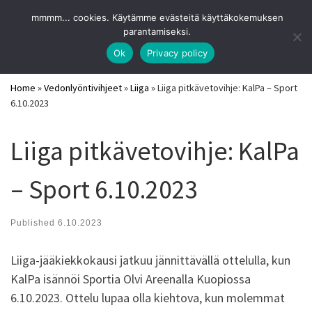
URHEILUVIIHDE
mmmm... cookies. Käytämme evästeitä käyttäkokemuksen
Skip to content
Search
parantamiseksi.
Me
Parhaat pitkävetovihjeet ja vedonlyöntisivut 2026
Ok
Privacy policy
Home
»
Vedonlyöntivihjeet
»
Liiga
»
Liiga pitkävetovihje: KalPa – Sport
6.10.2023
Liiga pitkävetovihje: KalPa
– Sport 6.10.2023
Published
6.10.2023
Liiga-jääkiekkokausi jatkuu jännittävällä ottelulla, kun
KalPa isännöi Sportia Olvi Areenalla Kuopiossa
6.10.2023. Ottelu lupaa olla kiehtova, kun molemmat