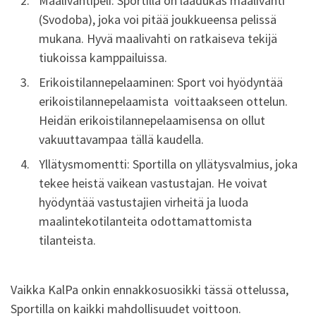
Maalivahtipeli: Sportilla on laadukas maalivahti
(Svodoba), joka voi pitää joukkueensa pelissä
mukana. Hyvä maalivahti on ratkaiseva tekijä
tiukoissa kamppailuissa.
Erikoistilannepelaaminen: Sport voi hyödyntää
erikoistilannepelaamista voittaakseen ottelun.
Heidän erikoistilannepelaamisensa on ollut
vakuuttavampaa tällä kaudella.
Yllätysmomentti: Sportilla on yllätysvalmius, joka
tekee heistä vaikean vastustajan. He voivat
hyödyntää vastustajien virheitä ja luoda
maalintekotilanteita odottamattomista
tilanteista.
Vaikka KalPa onkin ennakkosuosikki tässä ottelussa,
Sportilla on kaikki mahdollisuudet voittoon.