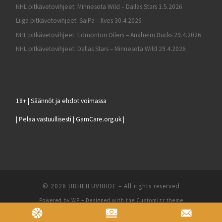
NHL pitkävetovihjeet: Minnesota Wild – Dallas Stars 1.5.2026
Liiga pitkävetovihjeet: SaiPa – Ilves 30.4.2026
NHL pitkävetovihjeet: Edmonton Oilers – Anaheim Ducks 29.4.2026
NHL pitkävetovihjeet: Dallas Stars – Minnesota Wild 29.4.2026
18+ | Säännöt ja ehdot voimassa
| Pelaa vastuullisesti | GamCare.org.uk |
© 2026
URHEILUVIIHDE
– All rights reserved
Powered by
WP
– Designed with the
Customizr theme