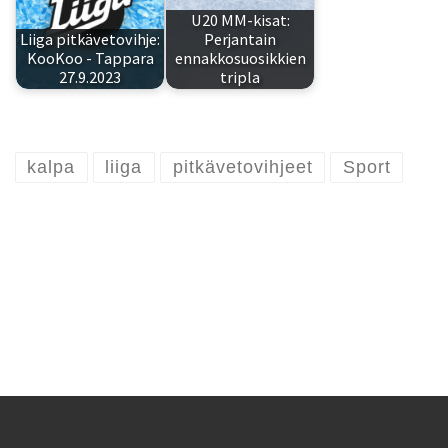
U20 MM-kisat:
Liiga pitkävetovihje:
Perjantain
KooKoo - Tappara
ennakkosuosikkien
27.9.2023
tripla
kalpa
liiga
pitkävetovihjeet
Sport