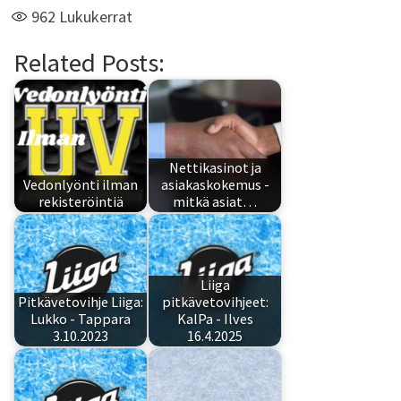
962
Lukukerrat
Related Posts:
Nettikasinot ja
Vedonlyönti ilman
asiakaskokemus -
rekisteröintiä
mitkä asiat…
Liiga
Pitkävetovihje Liiga:
pitkävetovihjeet:
Lukko - Tappara
KalPa - Ilves
3.10.2023
16.4.2025