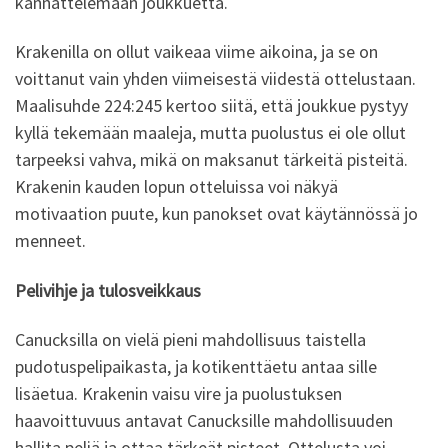
kannattelemaan joukkuetta.
Krakenilla on ollut vaikeaa viime aikoina, ja se on
voittanut vain yhden viimeisestä viidestä ottelustaan.
Maalisuhde 224:245 kertoo siitä, että joukkue pystyy
kyllä tekemään maaleja, mutta puolustus ei ole ollut
tarpeeksi vahva, mikä on maksanut tärkeitä pisteitä.
Krakenin kauden lopun otteluissa voi näkyä
motivaation puute, kun panokset ovat käytännössä jo
menneet.
Pelivihje ja tulosveikkaus
Canucksilla on vielä pieni mahdollisuus taistella
pudotuspelipaikasta, ja kotikenttäetu antaa sille
lisäetua. Krakenin vaisu vire ja puolustuksen
haavoittuvuus antavat Canucksille mahdollisuuden
hallita peliä ja ottaa tärkeät pisteet. Ottelusta voi