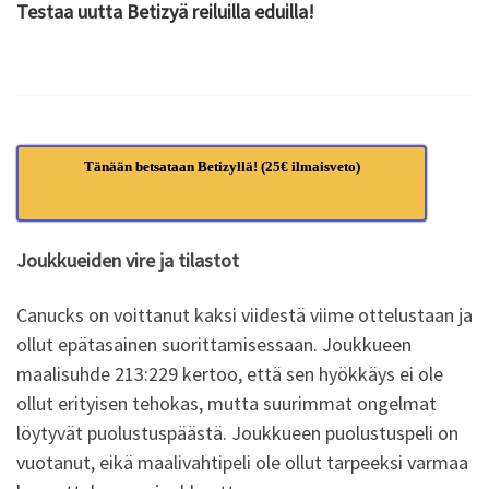
Testaa uutta Betizyä reiluilla eduilla!
Tänään betsataan Betizyllä! (25€ ilmaisveto)
Joukkueiden vire ja tilastot
Canucks on voittanut kaksi viidestä viime ottelustaan ja
ollut epätasainen suorittamisessaan. Joukkueen
maalisuhde 213:229 kertoo, että sen hyökkäys ei ole
ollut erityisen tehokas, mutta suurimmat ongelmat
löytyvät puolustuspäästä. Joukkueen puolustuspeli on
vuotanut, eikä maalivahtipeli ole ollut tarpeeksi varmaa