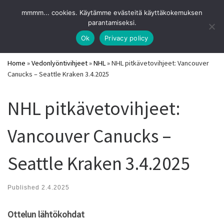
URHEILUVIIHDE
mmmm... cookies. Käytämme evästeitä käyttäkokemuksen
Skip to content
Search
parantamiseksi.
Me
Parhaat pitkävetovihjeet ja vedonlyöntisivut 2026
Ok
Privacy policy
Home
»
Vedonlyöntivihjeet
»
NHL
»
NHL pitkävetovihjeet: Vancouver
Canucks – Seattle Kraken 3.4.2025
NHL pitkävetovihjeet:
Vancouver Canucks –
Seattle Kraken 3.4.2025
Published
2.4.2025
Ottelun lähtökohdat