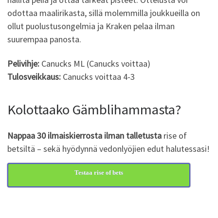
odottaa maalirikasta, sillä molemmilla joukkueilla on
ollut puolustusongelmia ja Kraken pelaa ilman
suurempaa panosta.
Pelivihje:
Canucks ML (Canucks voittaa)
Tulosveikkaus:
Canucks voittaa 4-3
Kolottaako Gämblihammasta?
Nappaa 30 ilmaiskierrosta ilman talletusta
rise of
betsiltä – sekä hyödynnä vedonlyöjien edut halutessasi!
Testaa rise of bets