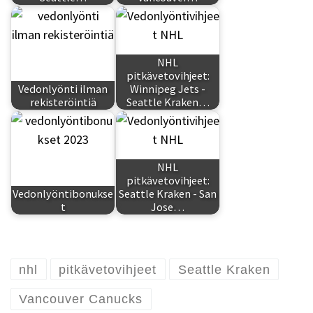
NHL
pitkävetovihjeet:
Vedonlyönti ilman
Winnipeg Jets -
rekisteröintiä
Seattle Kraken…
NHL
pitkävetovihjeet:
Vedonlyöntibonukse
Seattle Kraken - San
t
Jose…
nhl
pitkävetovihjeet
Seattle Kraken
Vancouver Canucks