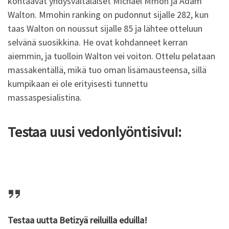
kohtaavat yhdysvaltalaiset Michael Mmoh ja Adam
Walton. Mmohin ranking on pudonnut sijalle 282, kun
taas Walton on noussut sijalle 85 ja lähtee otteluun
selvänä suosikkina. He ovat kohdanneet kerran
aiemmin, ja tuolloin Walton vei voiton. Ottelu pelataan
massakentällä, mikä tuo oman lisämausteensa, sillä
kumpikaan ei ole erityisesti tunnettu
massaspesialistina.
Testaa uusi vedonlyöntisivu!:
Testaa uutta Betizyä reiluilla eduilla!