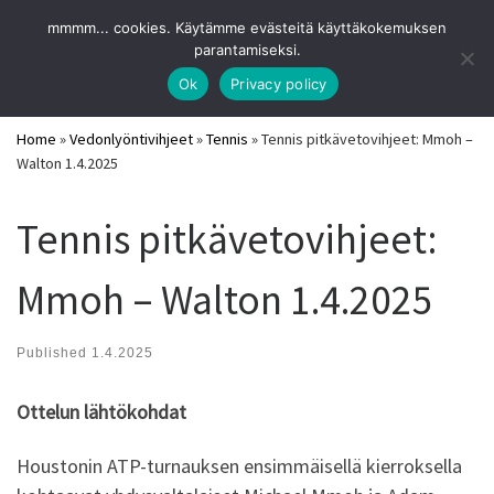
URHEILUVIIHDE
mmmm... cookies. Käytämme evästeitä käyttäkokemuksen
Skip to content
Search
parantamiseksi.
Me
Parhaat pitkävetovihjeet ja vedonlyöntisivut 2026
Ok
Privacy policy
Home
»
Vedonlyöntivihjeet
»
Tennis
»
Tennis pitkävetovihjeet: Mmoh –
Walton 1.4.2025
Tennis pitkävetovihjeet:
Mmoh – Walton 1.4.2025
Published
1.4.2025
Ottelun lähtökohdat
Houstonin ATP-turnauksen ensimmäisellä kierroksella