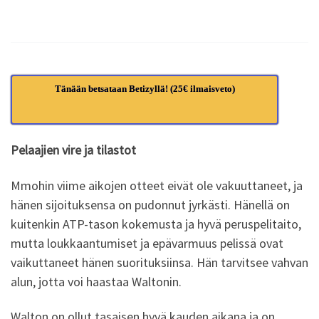
Tänään betsataan Betizyllä! (25€ ilmaisveto)
Pelaajien vire ja tilastot
Mmohin viime aikojen otteet eivät ole vakuuttaneet, ja
hänen sijoituksensa on pudonnut jyrkästi. Hänellä on
kuitenkin ATP-tason kokemusta ja hyvä peruspelitaito,
mutta loukkaantumiset ja epävarmuus pelissä ovat
vaikuttaneet hänen suorituksiinsa. Hän tarvitsee vahvan
alun, jotta voi haastaa Waltonin.
Walton on ollut tasaisen hyvä kauden aikana ja on