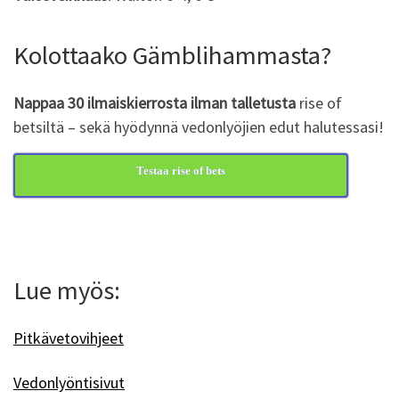
Kolottaako Gämblihammasta?
Nappaa 30 ilmaiskierrosta ilman talletusta
rise of
betsiltä – sekä hyödynnä vedonlyöjien edut halutessasi!
Testaa rise of bets
Lue myös:
Pitkävetovihjeet
Vedonlyöntisivut