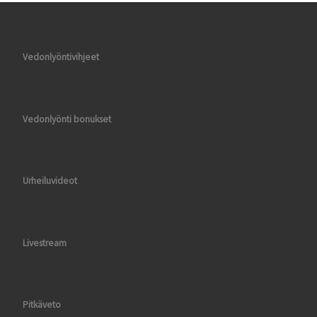
Vedonlyöntivihjeet
Vedonlyönti bonukset
Urheiluvideot
Livestream
Pitkäveto