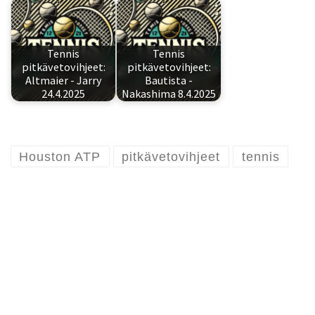
Tennis
Tennis
pitkävetovihjeet:
pitkävetovihjeet:
Altmaier - Jarry
Bautista -
24.4.2025
Nakashima 8.4.2025
Houston ATP
pitkävetovihjeet
tennis