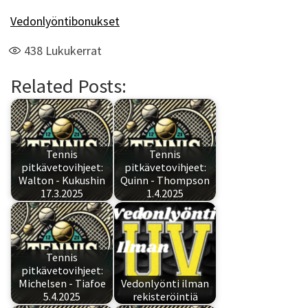
Vedonlyöntibonukset
438
Lukukerrat
Related Posts:
Tennis
Tennis
pitkävetovihjeet:
pitkävetovihjeet:
Walton - Kukushin
Quinn - Thompson
17.3.2025
1.4.2025
Tennis
pitkävetovihjeet:
Michelsen - Tiafoe
Vedonlyönti ilman
5.4.2025
rekisteröintiä