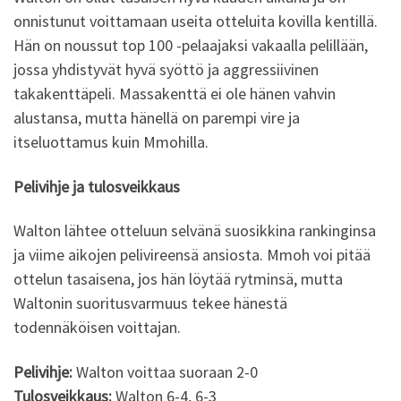
onnistunut voittamaan useita otteluita kovilla kentillä.
Hän on noussut top 100 -pelaajaksi vakaalla pelillään,
jossa yhdistyvät hyvä syöttö ja aggressiivinen
takakenttäpeli. Massakenttä ei ole hänen vahvin
alustansa, mutta hänellä on parempi vire ja
itseluottamus kuin Mmohilla.
Pelivihje ja tulosveikkaus
Walton lähtee otteluun selvänä suosikkina rankinginsa
ja viime aikojen pelivireensä ansiosta. Mmoh voi pitää
ottelun tasaisena, jos hän löytää rytminsä, mutta
Waltonin suoritusvarmuus tekee hänestä
todennäköisen voittajan.
Pelivihje:
Walton voittaa suoraan 2-0
Tulosveikkaus:
Walton 6-4, 6-3