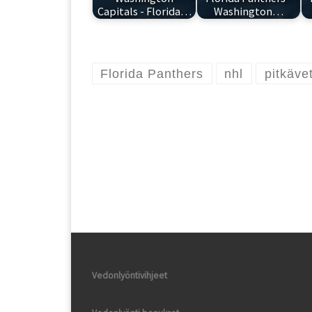
Capitals - Florida…
Washington…
Florida Panthers
nhl
pitkäve
Vedonlyöntivihjeet