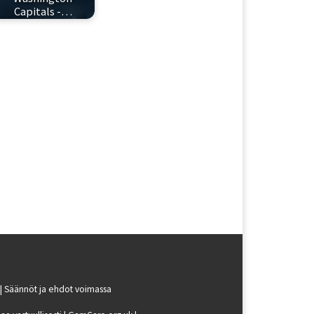
Capitals -…
| Säännöt ja ehdot voimassa