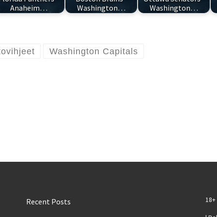
Anaheim…
Washington…
Washington…
tovihjeet
Washington Capitals
18+ 
Recent Posts