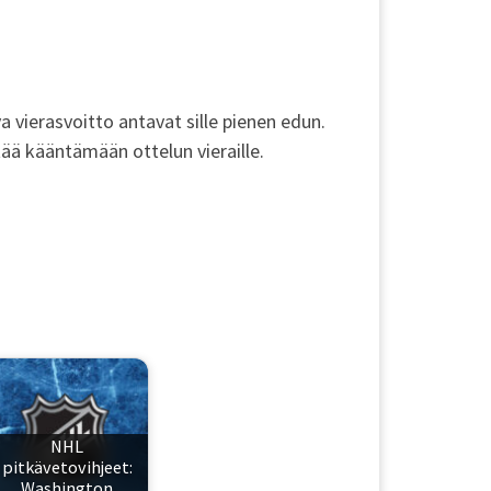
vierasvoitto antavat sille pienen edun.
tää kääntämään ottelun vieraille.
NHL
pitkävetovihjeet:
Washington