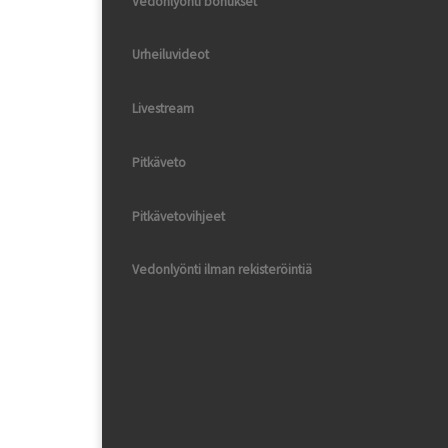
Vedonlyönti bonukset
Urheiluvideot
Livestream
Pitkäveto
Pitkävetovihjeet
Vedonlyönti ilman rekisteröintiä