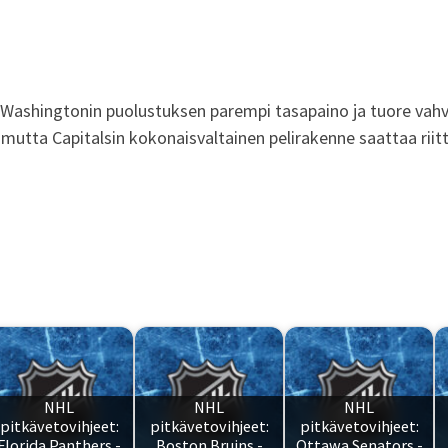
Washingtonin puolustuksen parempi tasapaino ja tuore vahva 
 mutta Capitalsin kokonaisvaltainen pelirakenne saattaa riit
NHL
NHL
NHL
pitkävetovihjeet:
pitkävetovihjeet:
pitkävetovihjeet:
Florida Panthers -
Boston Bruins -
Ottawa Senators -