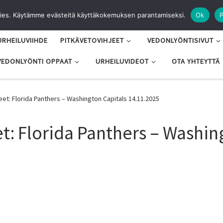
es. Käytämme evästeitä käyttäkokemuksen parantamiseksi.
Ok
P
URHEILUVIIHDE
PITKÄVETOVIHJEET
VEDONLYÖNTISIVUT
VEDONLYÖNTI OPPAAT
URHEILUVIDEOT
OTA YHTEYTTÄ
eet: Florida Panthers – Washington Capitals 14.11.2025
t: Florida Panthers – Washin