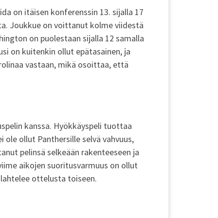
a on itäisen konferenssin 13. sijalla 17
ta. Joukkue on voittanut kolme viidestä
shington on puolestaan sijalla 12 samalla
si on kuitenkin ollut epätasainen, ja
arolinaa vastaan, mikä osoittaa, että
uspelin kanssa. Hyökkäyspeli tuottaa
 ole ollut Panthersille selvä vahvuus,
tanut pelinsä selkeään rakenteeseen ja
ime aikojen suoritusvarmuus on ollut
lahtelee ottelusta toiseen.