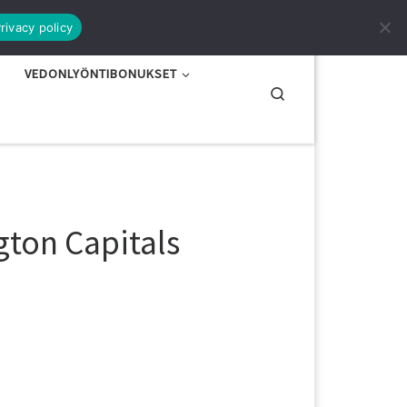
rivacy policy
VEDONLYÖNTIBONUKSET
Search
gton Capitals