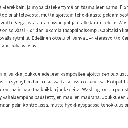
 vierekkäin, ja myös pistekertymä on täsmälleen sama. Florid
ertoo ailahtelevasta, mutta ajoittain tehokkaasta pelaamises
asvoitto Vegasista antaa hyvän pohjan tälle kotiottelulle. Wa
on selvästi Floridan lukemia tasapainoisempi. Capitalsin kau
kovalla rytmillä. Edellinen ottelu oli vahva 1–4 vierasvoitto C
aan peliä vahvasti.
äin, vaikka joukkue edelleen kamppailee ajoittaisen puolust
n syönyt pisteitä useissa tasaisissa otteluissa. Kotipelit ei
tentiaalin haastaa kaikkia joukkueita. Washington on perus
y vähäisempänä päästettyjen maalien määränä. Joukkueen vi
ämään pelin kontrollissa, mutta hyökkäyspäässä tehokkuus ai