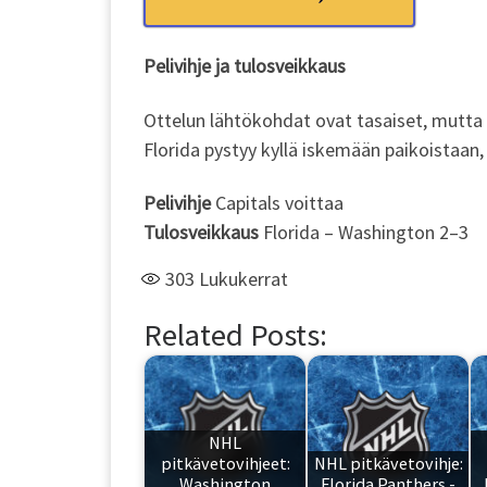
Pelivihje ja tulosveikkaus
Ottelun lähtökohdat ovat tasaiset, mutta 
Florida pystyy kyllä iskemään paikoistaan,
Pelivihje
Capitals voittaa
Tulosveikkaus
Florida – Washington 2–3
303
Lukukerrat
Related Posts:
NHL
pitkävetovihjeet:
NHL pitkävetovihje:
Washington
Florida Panthers -