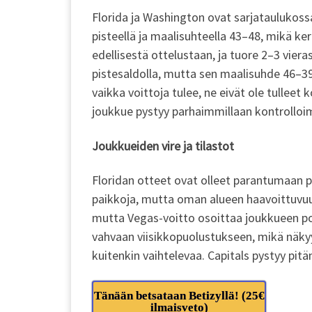
Florida ja Washington ovat sarjataulukossa
pisteellä ja maalisuhteella 43–48, mikä k
edellisestä ottelustaan, ja tuore 2–3 vier
pistesaldolla, mutta sen maalisuhde 46–39 
vaikka voittoja tulee, ne eivät ole tulleet 
joukkue pystyy parhaimmillaan kontrolloim
Joukkueiden vire ja tilastot
Floridan otteet ovat olleet parantumaan p
paikkoja, mutta oman alueen haavoittuvuus o
mutta Vegas-voitto osoittaa joukkueen po
vahvaan viisikkopuolustukseen, mikä näky
kuitenkin vaihtelevaa. Capitals pystyy pit
Tänään betsataan Betizyllä! (25€
ilmaisveto)