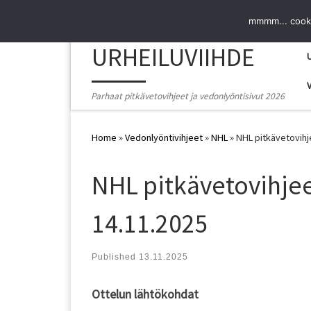
Skip to content
mmmm... cooki
URHEILUVIIHDE
Parhaat pitkävetovihjeet ja vedonlyöntisivut 2026
Home
»
Vedonlyöntivihjeet
»
NHL
»
NHL pitkävetovihj
NHL pitkävetovihjee
14.11.2025
Published
13.11.2025
Ottelun lähtökohdat