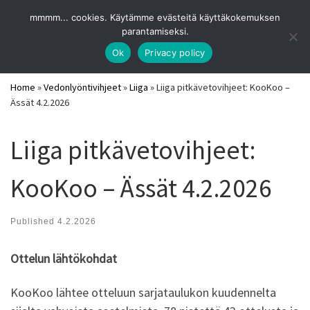
URHEILUVIIHDE
mmmm... cookies. Käytämme evästeitä käyttäkokemuksen
Skip to content
Search
parantamiseksi.
Me
Parhaat pitkävetovihjeet ja vedonlyöntisivut 2026
Ok
Privacy policy
Home
»
Vedonlyöntivihjeet
»
Liiga
»
Liiga pitkävetovihjeet: KooKoo –
Ässät 4.2.2026
Liiga pitkävetovihjeet:
KooKoo – Ässät 4.2.2026
Published
4.2.2026
Ottelun lähtökohdat
KooKoo
lähtee otteluun sarjataulukon kuudennelta