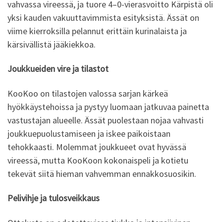
vahvassa vireessä, ja tuore 4–0-vierasvoitto Kärpistä oli
yksi kauden vakuuttavimmista esityksistä. Ässät on
viime kierroksilla pelannut erittäin kurinalaista ja
kärsivällistä jääkiekkoa.
Joukkueiden vire ja tilastot
KooKoo on tilastojen valossa sarjan kärkeä
hyökkäystehoissa ja pystyy luomaan jatkuvaa painetta
vastustajan alueelle. Ässät puolestaan nojaa vahvasti
joukkuepuolustamiseen ja iskee paikoistaan
tehokkaasti. Molemmat joukkueet ovat hyvässä
vireessä, mutta KooKoon kokonaispeli ja kotietu
tekevät siitä hieman vahvemman ennakkosuosikin.
Pelivihje ja tulosveikkaus