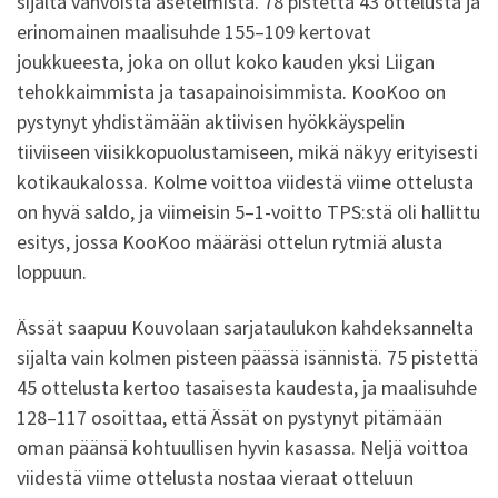
sijalta vahvoista asetelmista. 78 pistettä 43 ottelusta ja
erinomainen maalisuhde 155–109 kertovat
joukkueesta, joka on ollut koko kauden yksi Liigan
tehokkaimmista ja tasapainoisimmista. KooKoo on
pystynyt yhdistämään aktiivisen hyökkäyspelin
tiiviiseen viisikkopuolustamiseen, mikä näkyy erityisesti
kotikaukalossa. Kolme voittoa viidestä viime ottelusta
on hyvä saldo, ja viimeisin 5–1-voitto TPS:stä oli hallittu
esitys, jossa KooKoo määräsi ottelun rytmiä alusta
loppuun.
Ässät
saapuu Kouvolaan sarjataulukon kahdeksannelta
sijalta vain kolmen pisteen päässä isännistä. 75 pistettä
45 ottelusta kertoo tasaisesta kaudesta, ja maalisuhde
128–117 osoittaa, että Ässät on pystynyt pitämään
oman päänsä kohtuullisen hyvin kasassa. Neljä voittoa
viidestä viime ottelusta nostaa vieraat otteluun