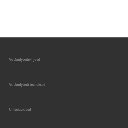
Vedonlyöntivihjeet
Vedonlyönti bonukset
Urheiluvideot