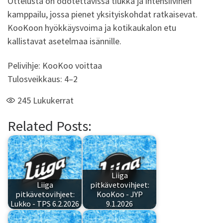
Ottelusta on odotettavissa tiukka ja intensiivinen
kamppailu, jossa pienet yksityiskohdat ratkaisevat.
KooKoon hyökkäysvoima ja kotikaukalon etu
kallistavat asetelmaa isännille.
Pelivihje: KooKoo voittaa
Tulosveikkaus: 4–2
245
Lukukerrat
Related Posts:
Liiga
Liiga
pitkävetovihjeet:
pitkävetovihjeet:
KooKoo - JYP
Lukko - TPS 6.2.2026
9.1.2026