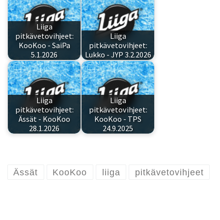
Liiga
pitkävetovihjeet:
Liiga
KooKoo - SaiPa
pitkävetovihjeet:
5.1.2026
Lukko - JYP 3.2.2026
Liiga
Liiga
pitkävetovihjeet:
pitkävetovihjeet:
Ässät - KooKoo
KooKoo - TPS
28.1.2026
24.9.2025
Ässät
KooKoo
liiga
pitkävetovihjeet