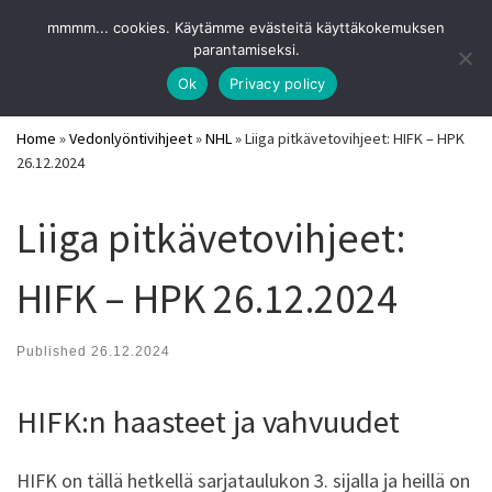
URHEILUVIIHDE
mmmm... cookies. Käytämme evästeitä käyttäkokemuksen
Skip to content
Search
parantamiseksi.
Me
Parhaat pitkävetovihjeet ja vedonlyöntisivut 2026
Ok
Privacy policy
Home
»
Vedonlyöntivihjeet
»
NHL
»
Liiga pitkävetovihjeet: HIFK – HPK
26.12.2024
Liiga pitkävetovihjeet:
HIFK – HPK 26.12.2024
Published
26.12.2024
HIFK:n haasteet ja vahvuudet
HIFK on tällä hetkellä sarjataulukon 3. sijalla ja heillä on