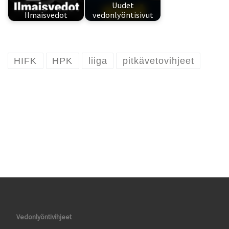
Uudet
Ilmaisvedot
vedonlyöntisivut
HIFK
HPK
liiga
pitkävetovihjeet
Vedonlyöntivihjeet