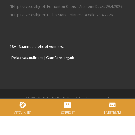
NHL pitkävetovihjeet: Edmonton Oilers – Anaheim Ducks 29.4.2026
NHL pitkävetovihjeet: Dallas Stars – Minnesota Wild 29.4.2026
18+ | Säännöt ja ehdot voimassa
| Pelaa vastuullisesti | GamCare.org.uk |
© 2026
URHEILUVIIHDE
– All rights reserved
Powered by
WP
– Designed with the
Customizr theme
VETOVIHJEET
BONUKSET
LIVESTREAM