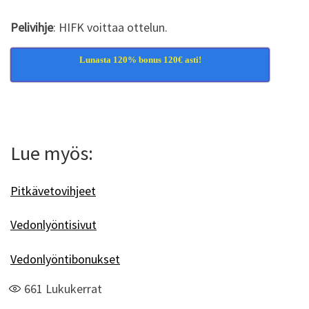
Pelivihje
: HIFK voittaa ottelun.
Lunasta 120% bonus 120€ asti!
Lue myös:
Pitkävetovihjeet
Vedonlyöntisivut
Vedonlyöntibonukset
661
Lukukerrat