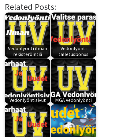
Related Posts:
Vedonlyönti ilman
Vedonlyönti
rekisteröintiä
talletusbonus
Vedonlyöntisivut
MGA Vedonlyönti