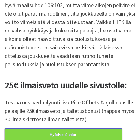
hyvä maalisuhde 106:103, mutta viime aikojen pelivire ei
ole ollut paras mahdollinen, sillä joukkueella on vain yksi
voitto viimeisistä viidestä ottelustaan. Vaikka HIFK:lla
on vahva hyökkäys ja kokeneita pelaajia, he ovat viime
aikoina olleet haavoittuvaisia puolustuksessa ja
epäonnistuneet ratkaisevissa hetkissä. Tällaisessa
ottelussa joukkueelta vaaditaan rutinoituneita
pelisuorituksia ja puolustuksen parantamista.
25€ ilmaisveto uudelle sivustolle:
Testaa uusi vedonlyöntisivu Rise Of bets
t
arjolla uusille
pelaajille 25€ ilmaisveto ja talletusbonus! (nappaa myös
30 ilmaiskierrosta ilman talletusta)
Hyödynnä edut!