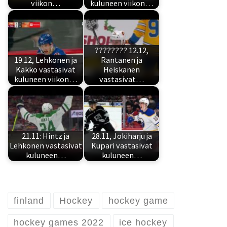
viikon…
kuluneen viikon…
???????? 12.12,
19.12, Lehkonen ja
Rantanen ja
Kakko vastasivat
Heiskanen
kuluneen viikon…
vastasivat…
21.11: Hintz ja
28.11, Jokiharju ja
Lehkonen vastasivat
Kupari vastasivat
kuluneen…
kuluneen…
finland
Hockey
hockey game
hockey games 2022
ice hockey