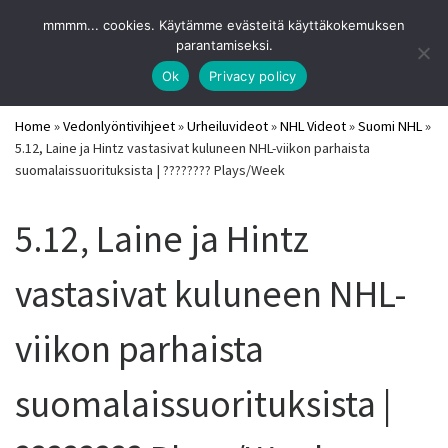
URHEILUVIIHDE
mmmm... cookies. Käytämme evästeitä käyttäkokemuksen
Skip to content
Search
parantamiseksi.
Me
Parhaat pitkävetovihjeet ja vedonlyöntisivut 2026
Ok
Privacy policy
Home
»
Vedonlyöntivihjeet
»
Urheiluvideot
»
NHL Videot
»
Suomi NHL
»
5.12, Laine ja Hintz vastasivat kuluneen NHL-viikon parhaista
suomalaissuorituksista | ???????? Plays/Week
5.12, Laine ja Hintz
vastasivat kuluneen NHL-
viikon parhaista
suomalaissuorituksista |