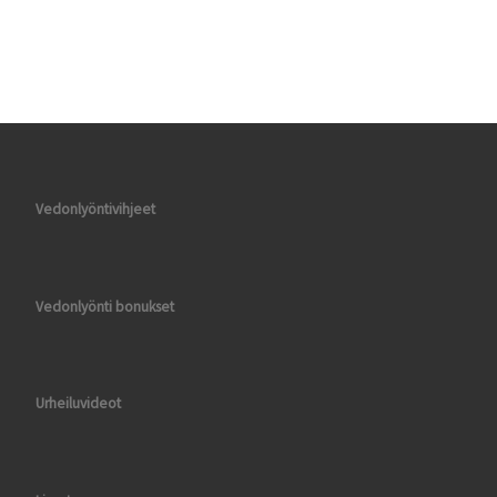
Vedonlyöntivihjeet
Vedonlyönti bonukset
Urheiluvideot